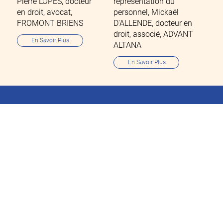
Pierre LOPES, docteur
représentation du
en droit, avocat,
personnel, Mickaël
FROMONT BRIENS
D'ALLENDE, docteur en
droit, associé, ADVANT
En Savoir Plus
ALTANA
En Savoir Plus
Invitation à découvrir les
vidéos
En savoir plus