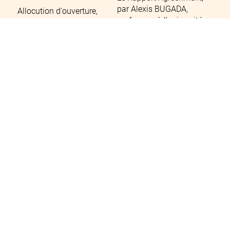
par Alexis BUGADA,
Allocution d'ouverture,
professeur à l'université
Jean-Pierre FINE,
Aix-Marseille
Secrétaire général,
UIMM
En Savoir Plus
En Savoir Plus
Colloque 2016
"Pour un nouveau
dialogue social"
Quelles réalités
pratiques sur le terrain ?
En Savoir Plus
Invitation à découvrir les