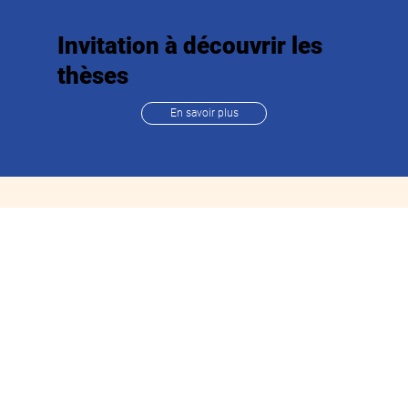
Invitation à découvrir les
thèses
En savoir plus
Navigation
Accueil
Missions
Comité scientifique
Ressources
Actualités