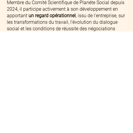
Membre du Comité Scientifique de Planète Social depuis
2024, il participe activement à son développement en
apportant
un regard opérationnel
, issu de l’entreprise, sur
les transformations du travail, l’évolution du dialogue
social et les conditions de réussite des négociations
collectives.
Sa contribution renforce la capacité du think tank à
rapprocher recherche, expertise juridique et réalités des
pratiques sociales
.