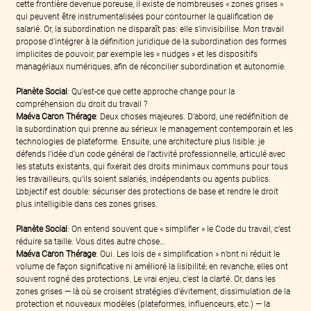
cette frontière devenue poreuse, il existe de nombreuses « zones grises » 
qui peuvent être instrumentalisées pour contourner la qualification de 
salarié. Or, la subordination ne disparaît pas: elle s’invisibilise. Mon travail 
propose d’intégrer à la définition juridique de la subordination des formes 
implicites de pouvoir, par exemple les « nudges » et les dispositifs 
managériaux numériques, afin de réconcilier subordination et autonomie.
Planète Social
: Qu’est-ce que cette approche change pour la 
compréhension du droit du travail ?
Maéva Caron Thérage
: Deux choses majeures. D’abord, une redéfinition de 
la subordination qui prenne au sérieux le management contemporain et les 
technologies de plateforme. Ensuite, une architecture plus lisible: je 
défends l’idée d’un code général de l’activité professionnelle, articulé avec 
les statuts existants, qui fixerait des droits minimaux communs pour tous 
les travailleurs, qu’ils soient salariés, indépendants ou agents publics. 
L’objectif est double: sécuriser des protections de base et rendre le droit 
plus intelligible dans ces zones grises.
Planète Social
: On entend souvent que « simplifier » le Code du travail, c’est 
réduire sa taille. Vous dites autre chose…
Maéva Caron Thérage
: Oui. Les lois de « simplification » n’ont ni réduit le 
volume de façon significative ni amélioré la lisibilité; en revanche, elles ont 
souvent rogné des protections. Le vrai enjeu, c’est la clarté. Or, dans les 
zones grises — là où se croisent stratégies d’évitement, dissimulation de la 
protection et nouveaux modèles (plateformes, influenceurs, etc.) — la 