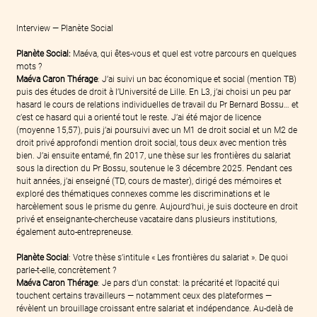
Interview — Planète Social
Planète Social: 
Maéva, qui êtes-vous et quel est votre parcours en quelques 
mots ?
Maéva Caron Thérage
: J’ai suivi un bac économique et social (mention TB) 
puis des études de droit à l’Université de Lille. En L3, j’ai choisi un peu par 
hasard le cours de relations individuelles de travail du Pr Bernard Bossu… et 
c’est ce hasard qui a orienté tout le reste. J’ai été major de licence 
(moyenne 15,57), puis j’ai poursuivi avec un M1 de droit social et un M2 de 
droit privé approfondi mention droit social, tous deux avec mention très 
bien. J’ai ensuite entamé, fin 2017, une thèse sur les frontières du salariat 
sous la direction du Pr Bossu, soutenue le 3 décembre 2025. Pendant ces 
huit années, j’ai enseigné (TD, cours de master), dirigé des mémoires et 
exploré des thématiques connexes comme les discriminations et le 
harcèlement sous le prisme du genre. Aujourd’hui, je suis docteure en droit 
privé et enseignante-chercheuse vacataire dans plusieurs institutions, 
également auto-entrepreneuse.
Planète Social
: Votre thèse s’intitule « Les frontières du salariat ». De quoi 
parle-t-elle, concrètement ?
Maéva Caron Thérage
: Je pars d’un constat: la précarité et l’opacité qui 
touchent certains travailleurs — notamment ceux des plateformes — 
révèlent un brouillage croissant entre salariat et indépendance. Au-delà de 