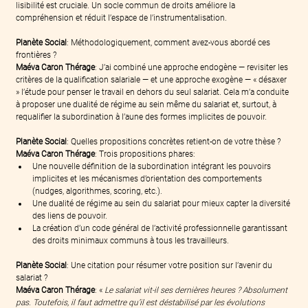
lisibilité est cruciale. Un socle commun de droits améliore la 
compréhension et réduit l’espace de l’instrumentalisation.
Planète Social
: Méthodologiquement, comment avez-vous abordé ces 
frontières ?
Maéva Caron Thérage
: J’ai combiné une approche endogène — revisiter les 
critères de la qualification salariale — et une approche exogène — « désaxer 
» l’étude pour penser le travail en dehors du seul salariat. Cela m’a conduite 
à proposer une dualité de régime au sein même du salariat et, surtout, à 
requalifier la subordination à l’aune des formes implicites de pouvoir.
Planète Social
: Quelles propositions concrètes retient-on de votre thèse ?
Maéva Caron Thérage
: Trois propositions phares:
Une nouvelle définition de la subordination intégrant les pouvoirs 
implicites et les mécanismes d’orientation des comportements 
(nudges, algorithmes, scoring, etc.).
Une dualité de régime au sein du salariat pour mieux capter la diversité 
des liens de pouvoir.
La création d’un code général de l’activité professionnelle garantissant 
des droits minimaux communs à tous les travailleurs.
Planète Social
: Une citation pour résumer votre position sur l’avenir du 
salariat ?
Maéva Caron Thérage
: « 
Le salariat vit-il ses dernières heures ? Absolument 
pas. Toutefois, il faut admettre qu’il est déstabilisé par les évolutions 