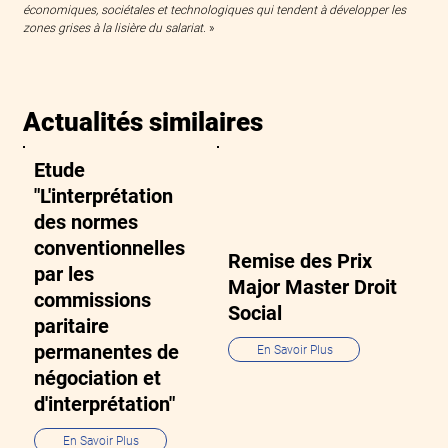
économiques, sociétales et technologiques qui tendent à développer les 
zones grises à la lisière du salariat.
 »
Actualités similaires
Etude
"L'interprétation
des normes
conventionnelles
Remise des Prix
par les
Major Master Droit
commissions
Social
paritaire
permanentes de
En Savoir Plus
négociation et
d'interprétation"
En Savoir Plus